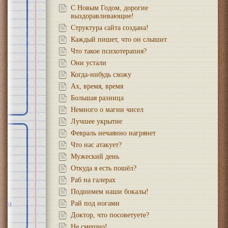
С Новым Годом, дорогие
выздоравливающие!
Структура сайта создана!
Каждый пишет, что он слышит
Что такое психотерапия?
Они устали
Когда-нибудь схожу
Ах, время, время
Большая разница
Немного о магии чисел
Лучшее укрытие
Февраль нечаянно нагрянет
Что нас атакует?
о-
Мужеский день
Откуда я есть пошёл?
нд
Раб на галерах
Поднимем наши бокалы!
за
Рай под ногами
йной
Доктор, что посоветуете?
Не смешно!