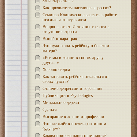
Злая старость – 2
Как проявляется пассивная агрессия?
Семинар Клинические аспекты в работе
психолога консультанта
Вопрос – ответ. Источник тревоги в
отсутствие стресса.
Выпей отвара трав…
Что нужно знать ребёнку о болезни
матери?
«Все мы в жизни в гостях друг у
друга…»
Хорошо сидим
Как заставить ребёнка отказаться от
своих чувств?
Отличие депрессии и горевания
Публикации в Psychologies
Миндальное дерево
Сдаться
Выгорание в жизни и профессии
Что нас ждёт в послекарантинном
будущем?
Какова природа нашего незнания?