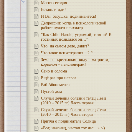
Магия сегодня
Встань и иди!
И Вы, бабушка, поднимайтесь!
Депрессии: когда в психологической
работе нужен психиатр
“Как Child-Harold, угрюмый, томный В
гостиных появлялся он…”
Что, на самом деле, давит?
Что такое психотерапия – 2 ?
Землю – крестьянам, воду – матросам,
корвалол – пенсионерам!
Сено и солома
Ещё раз про невроз
Раб Абонемента
Пустой дом
Случай лечения болезни телец Леви
(2010 – 2015 гг) Часть первая
Случай лечения болезни телец Леви
(2010 – 2015 гг) Часть вторая
Притча о поднимателе Солнца
«Вот, наконец, настал тот час…» :-)