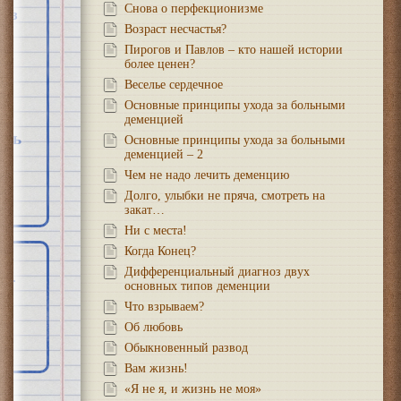
Снова о перфекционизме
хоз
Возраст несчастья?
Пирогов и Павлов – кто нашей истории
более ценен?
Веселье сердечное
Основные принципы ухода за больными
деменцией
рть
Основные принципы ухода за больными
деменцией – 2
Чем не надо лечить деменцию
Долго, улыбки не пряча, смотреть на
закат…
Ни с места!
Когда Конец?
Дифференциальный диагноз двух
основных типов деменции
Что взрываем?
Об любовь
Обыкновенный развод
Вам жизнь!
«Я не я, и жизнь не моя»