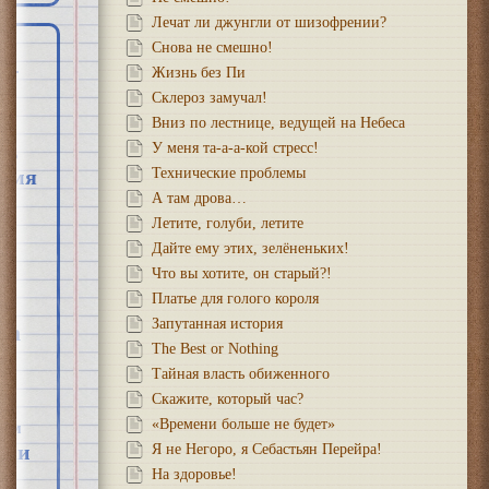
Лечат ли джунгли от шизофрении?
Снова не смешно!
Жизнь без Пи
Склероз замучал!
Вниз по лестнице, ведущей на Небеса
У меня та-а-а-кой стресс!
знь
ремя
Технические проблемы
А там дрова…
Летите, голуби, летите
Дайте ему этих, зелёненьких!
Что вы хотите, он старый?!
Платье для голого короля
Запутанная история
ва
The Best or Nothing
м
Тайная власть обиженного
Скажите, который час?
«Времени больше не будет»
изм
ики
Я не Негоро, я Себастьян Перейра!
На здоровье!