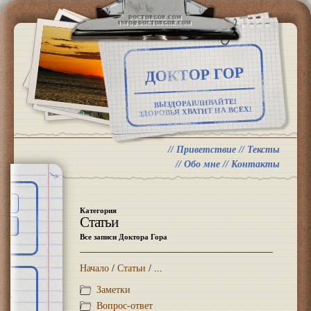
DOCTORGOR.COM
INFO@DOCTORGOR.COM
ДОКТОР ГОР
ВЫЗДОРАВЛИВАЙТЕ!
ЗДОРОВЬЯ ХВАТИТ НА ВСЕХ!
//
Приветствие
//
Тексты
//
Обо мне
//
Контакты
Категория
Статьи
Все записи Доктора Гора
Начало
/
Статьи
/ ...
Заметки
Вопрос-ответ