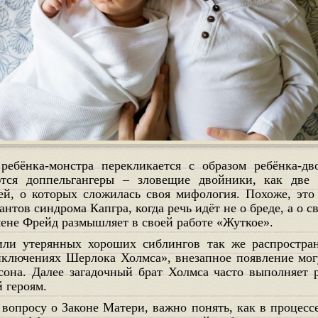
тся доппельгангеры – зловещие двойники, как две
й, о которых сложилась своя мифология. Похоже, это
антов синдрома Капгра, когда речь идёт не о бреде, а о 
не Фрейд размышляет в своей работе «Жуткое».
иключениях Шерлока Холмса», внезапное появление мо
она. Далее загадочный брат Холмса часто выполняет 
 героям.