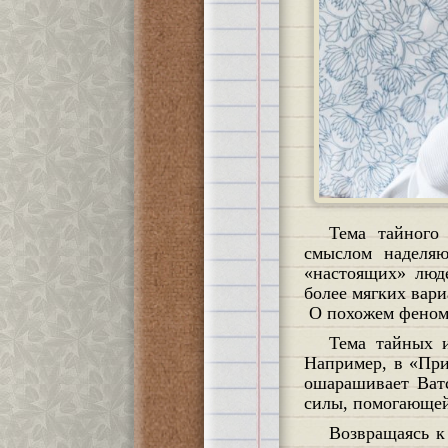
Тема тайного ребёнка-монстра перекликается с образом ребёнка-двойника, близнеца. Таким
смыслом наделяю
«настоящих» люде
более мягких вари
О похожем феноме
Тема тайных или утерянных хороших сиблингов так же распространённый образ в культуре.
Например, в «Пр
ошарашивает Ватс
силы, помогающей
Возвращаясь к вопросу о Законе Матери, важно понять, как в процессе совладания с архаичным