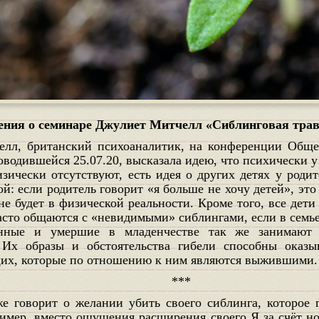
ения о семинаре Джулиет Митчелл «Сиблинговая трав
водившейся 25.07.20, высказала идею, что психически у 
зически отсутствуют, есть идея о других детях у роди
й: если родитель говорит «я больше не хочу детей», это 
не будет в физической реальности. Кроме того, все дет
асто общаются с «невидимыми» сиблингами, если в семье
анные и умершие в младенчестве так же занимают 
. Их образы и обстоятельства гибели способны оказы
их, которые по отношению к ним являются выжившими.
***
пример, вместо ощущения расширения своего Я за счёт н