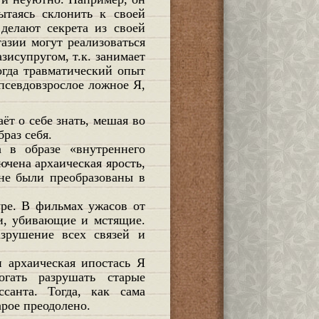
ытаясь склонить к своей
делают секрета из своей
тазии могут реализоваться
зисупругом, т.к. занимает
огда травматический опыт
псевдовзрослое ложное Я,
раз себя.
 в образе «внутреннего
ючена архаическая ярость,
 не были преобразованы в
уре. В фильмах ужасов от
и, убивающие и мстящие.
зрушение всех связей и
и архаическая ипостась Я
гать разрушать старые
ссанта. Тогда, как сама
арое преодолено.