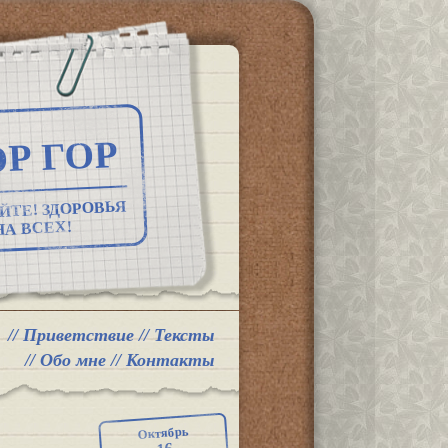
Р ГОР
ЙТЕ! ЗДОРОВЬЯ
НА ВСЕХ!
//
Приветствие
//
Тексты
//
Обо мне
//
Контакты
Октябрь