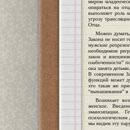
миром младенческ
опираться на от
выполняет роль к
угрозу трансляци
Отца.
Можно думать, почему для Митчелл Закона Отца становится недостаточным. Сама по себе идея
Закона не носит г
мужские репрезен
необходимом регр
закон и внешнюю
озабоченности” п
она занята детьми
В современном За
функций может ду
это такая же при
“вынашивания” в 
Возникает возможность дублирования, универсализма и даже путаницы, где мужское и где
женское. Введе
эмансипации. Ге
психологическим 
мы видим эту пару