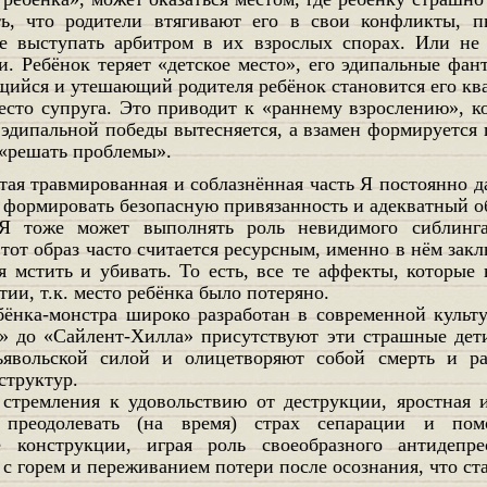
ть, что родители втягивают его в свои конфликты, п
е выступать арбитром в их взрослых спорах. Или не 
и. Ребёнок теряет «детское место», его эдипальные фан
щийся и утешающий родителя ребёнок становится его ква
есто супруга. Это приводит к «раннему взрослению», к
эдипальной победы вытесняется, а взамен формируется 
 «решать проблемы».
 формировать безопасную привязанность и адекватный об
Я тоже может выполнять роль невидимого сиблинга
этот образ часто считается ресурсным, именно в нём закл
я мстить и убивать. То есть, все те аффекты, которые
ии, т.к. место ребёнка было потеряно.
бёнка-монстра широко разработан в современной культ
» до «Сайлент-Хилла» присутствуют эти страшные дет
явольской силой и олицетворяют собой смерть и ра
структур.
стремления к удовольствию от деструкции, яростная 
 преодолевать (на время) страх сепарации и помо
 конструкции, играя роль своеобразного антидепре
 с горем и переживанием потери после осознания, что ст