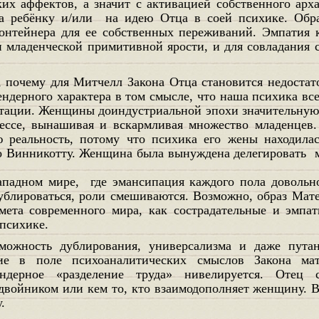
их аффектов, а значит с активацией собственного арх
ца ребёнку и/или на идею Отца в соей психике. Обр
онтейнера для ее собственных переживаний. Эмпатия 
и младенческой примитивной ярости, и для совладания 
ендерного характера в том смысле, что наша психика вс
тации. Женщины доиндустриальной эпохи значительную
ессе, вынашивая и вскармливая множество младенцев.
 реальность, потому что психика его жены находила
о Винникотту. Женщина была вынуждена делегировать 
.
падном мире, где эмансипация каждого пола довольно
блироваться, роли смешиваются. Возможно, образ Мате
мета современного мира, как сострадательные и эмпа
психике.
ние в поле психоаналитических смыслов Закона ма
ндерное «разделение труда» нивелируется. Отец с
двойником или кем то, кто взаимодополняет женщину. В 
.