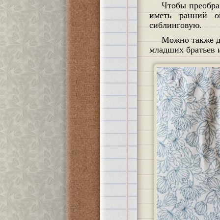
Чтобы преобразовать часть этой примитивной ярости в конструктивную злость, пациенту важно
иметь ранний о
сиблинговую.
Можно также думать о том, в какой степени образ «внутреннего ребёнка» может быть интроектом
младших братьев и