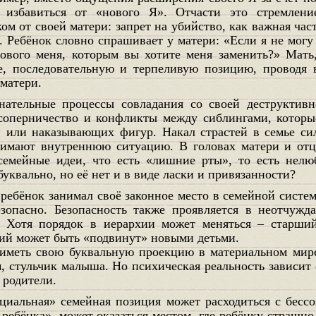
 избавиться от «нового Я». Отчасти это стремлен
ом от своей матери: запрет на убийство, как важная час
 Ребёнок словно спрашивает у матери: «Если я не могу 
ового меня, которым вы хотите меня заменить?» Мать
е, последовательную и терпеливую позицию, проводя 
 матери.
соперничество и конфликты между сиблингами, которы
в или наказывающих фигур. Накал страстей в семье сил
имают внутреннюю ситуацию. В головах матери и отца
семейные идеи, что есть «лишние рты», то есть нелю
буквально, но её нет и в виде ласки и привязанности?
зопасно. Безопасность также проявляется в неотчужд
. Хотя порядок в иерархии может меняться – старший
ий может быть «подвинут» новыми детьми.
иметь свою буквальную проекцию в материальном мире
 стульчик малыша. Но психическая реальность зависит о
е родители.
ребёнка», может оказаться местом, где ребёнку страшно