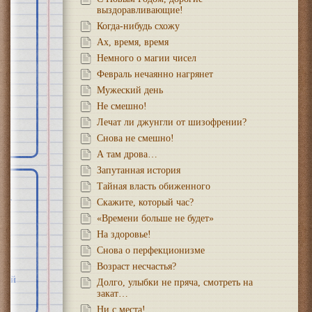
выздоравливающие!
Когда-нибудь схожу
Ах, время, время
Немного о магии чисел
Февраль нечаянно нагрянет
Мужеский день
Не смешно!
Лечат ли джунгли от шизофрении?
Снова не смешно!
А там дрова…
Запутанная история
Тайная власть обиженного
Скажите, который час?
о-
«Времени больше не будет»
На здоровье!
нд
Снова о перфекционизме
Возраст несчастья?
за
йной
Долго, улыбки не пряча, смотреть на
закат…
Ни с места!