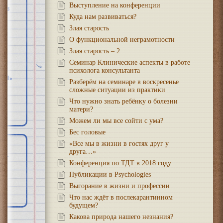
Выступление на конференции
хоз
Куда нам развиваться?
Злая старость
О функциональной неграмотности
Злая старость – 2
Семинар Клинические аспекты в работе
психолога консультанта
рть
Разберём на семинаре в воскресенье
сложные ситуации из практики
Что нужно знать ребёнку о болезни
матери?
Можем ли мы все сойти с ума?
Бес головые
«Все мы в жизни в гостях друг у
друга…»
Конференция по ТДТ в 2018 году
Публикации в Psychologies
Выгорание в жизни и профессии
Что нас ждёт в послекарантинном
будущем?
Какова природа нашего незнания?