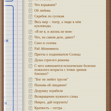
Что взрываем?
Об любовь
Скребок по сусекам
Весь мир – театр, а люди в нём
кукловоды…
«Я не я, и жизнь не моя»
знь
Что, на самом деле, давит?
ремя
Сено и солома
Раб Абонемента
Притча о поднимателе Солнца
Душа строгого режима
С чего начинаются психические болезни
пожилого возраста с точки зрения
близких?
ва
“Бог не любит трусов”
м
Назначь ей свидание!
Дедушку ограбили
Возвращение нужного слова
изм
ики
Невроз, дай порулить!
Краткость – сестра…