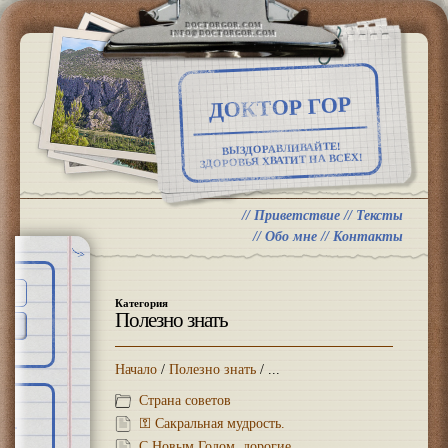
DOCTORGOR.COM
INFO@DOCTORGOR.COM
ДОКТОР ГОР
ВЫЗДОРАВЛИВАЙТЕ!
ЗДОРОВЬЯ ХВАТИТ НА ВСЕХ!
//
Приветствие
//
Тексты
//
Обо мне
//
Контакты
Категория
Полезно знать
Начало
/
Полезно знать
/ ...
Страна советов
⚿ Сакральная мудрость.
С Новым Годом, дорогие