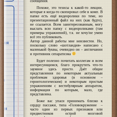
сообщения.
Похоже, это тезисы к какой-то лекции,
которые я когда-то скопировал себе в комп. В
папке есть ещё видеоролики по теме, но
презентационный файл на них (как будто),
не ссылается. Всем заинтересованным, могу
выслать всю папку с видеороликами (там
примеры упражнений), т.к. не хочу/не умею
знь
всё это публиковать.
Автор данной работы мне неизвестен. Но,
ремя
поскольку слово «шотландия» написано с
маленькой буквы, очевидно он – англичанин
и противник сепаратизма
Будет полезно почитать коллегам и всем
интересующимся, благо прокрутить что-то
заумное здесь просто. Даёт общие
представления по некоторым актуальныи
проблемам здоровья (в основном –
ва
геронтологическим) и некоторым простым
упражнениям с вестибулярным аппаратом,
м
информация по которым, мало, где
представлена.
Боже вас упаси принимать близко к
изм
сердцу пассажи, типа «Головокружение –
ики
часто один из первых признаков или
предвестников острой мозговой