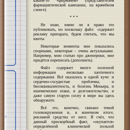
каким-то «фирмачём» (представителем
фармацевтической кампании, на врачебном
сленге).
* * *
Не знаю, имею ли я право это
публиковать, но поскольку файл содержит
рекламу препарата, будем считать, что мы
квиты.
Некоторые моменты мне показались
спорными, некоторые – очень актуальными.
Например, мою статью про дженерики, мне
придётся переписать (дополнить).
Файл содержит много полезной
информации несколько хаотичного
содержания. Всё оказалось в одной куче: и
сердечно-сосудистые проблемы, и
биоэквивалентность, и болезнь Меньера, и
о-
ишемические атаки, и долгожительство, и
даже самую старую сосну в мире вы здесь
нд
обнаружите.
Всё это, конечно, связано темой
за
головокружения и, в конечном итоге,
йной
рекламой средства от него. Я счёл, что
данный прискорбный факт, «окупается»
определённой клинической пользой