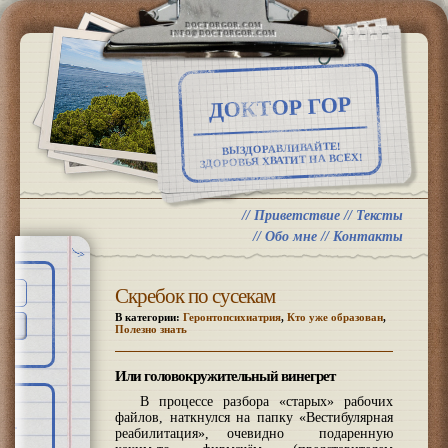
DOCTORGOR.COM
INFO@DOCTORGOR.COM
ДОКТОР ГОР
ВЫЗДОРАВЛИВАЙТЕ!
ЗДОРОВЬЯ ХВАТИТ НА ВСЕХ!
//
Приветствие
//
Тексты
//
Обо мне
//
Контакты
Скребок по сусекам
В категории:
Геронтопсихиатрия
,
Кто уже образован
,
Полезно знать
Или головокружительный винегрет
В процессе разбора «старых» рабочих
файлов, наткнулся на папку «Вестибулярная
реабилитация», очевидно подаренную