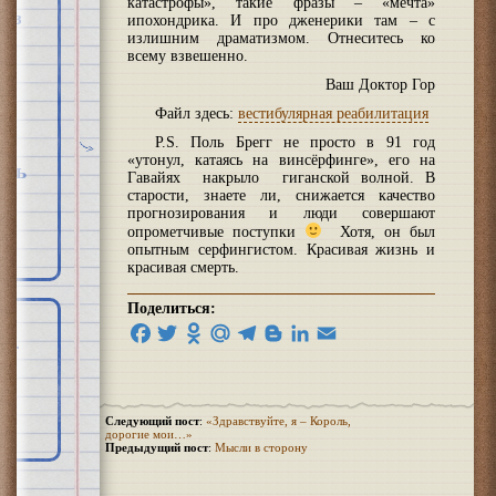
катастрофы», такие фразы – «мечта»
хоз
ипохондрика. И про дженерики там – с
излишним драматизмом. Отнеситесь ко
всему взвешенно.
Ваш Доктор Гор
Файл здесь:
вестибулярная реабилитация
P.S. Поль Брегг не просто в 91 год
«утонул, катаясь на винсёрфинге», его на
рть
Гавайях накрыло гиганской волной. В
старости, знаете ли, снижается качество
прогнозирования и люди совершают
опрометчивые поступки
Хотя, он был
опытным серфингистом. Красивая жизнь и
красивая смерть.
Поделиться:
Facebook
Twitter
Odnoklassniki
Mail.Ru
Telegram
Blogger
LinkedIn
Email
Следующий пост
:
«Здравствуйте, я – Король,
дорогие мои…»
Предыдущий пост
:
Мысли в сторону