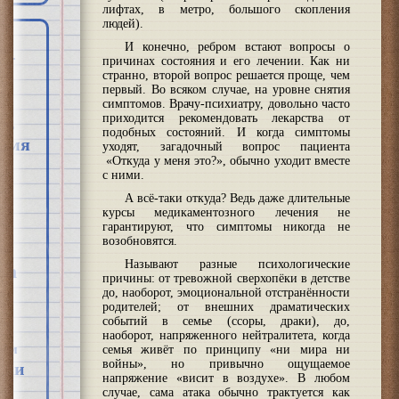
лифтах, в метро, большого скопления
людей).
И конечно, ребром встают вопросы о
причинах состояния и его лечении. Как ни
странно, второй вопрос решается проще, чем
первый. Во всяком случае, на уровне снятия
симптомов. Врачу-психиатру, довольно часто
приходится рекомендовать лекарства от
знь
подобных состояний. И когда симптомы
ремя
уходят, загадочный вопрос пациента
«Откуда у меня это?», обычно уходит вместе
с ними.
А всё-таки откуда? Ведь даже длительные
курсы медикаментозного лечения не
гарантируют, что симптомы никогда не
возобновятся.
Называют разные психологические
ва
причины: от тревожной сверхопёки в детстве
до, наоборот, эмоциональной отстранённости
м
родителей; от внешних драматических
событий в семье (ссоры, драки), до,
наоборот, напряженного нейтралитета, когда
изм
семья живёт по принципу «ни мира ни
войны», но привычно ощущаемое
ики
напряжение «висит в воздухе». В любом
случае, сама атака обычно трактуется как