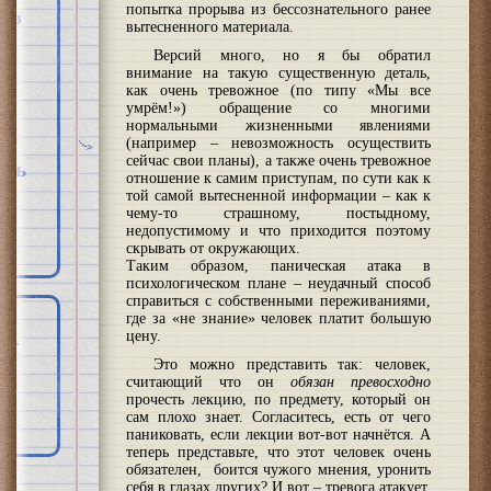
попытка прорыва из бессознательного ранее
хоз
вытесненного материала.
Версий много, но я бы обратил
внимание на такую существенную деталь,
как очень тревожное (по типу «Мы все
умрём!») обращение со многими
нормальными жизненными явлениями
(например – невозможность осуществить
сейчас свои планы), а также очень тревожное
рть
отношение к самим приступам, по сути как к
той самой вытесненной информации – как к
чему-то страшному, постыдному,
недопустимому и что приходится поэтому
скрывать от окружающих.
Таким образом, паническая атака в
психологическом плане – неудачный способ
справиться с собственными переживаниями,
где за «не знание» человек платит большую
цену.
Это можно представить так: человек,
считающий что он
обязан превосходно
прочесть лекцию, по предмету, который он
сам плохо знает. Согласитесь, есть от чего
паниковать, если лекции вот-вот начнётся. А
теперь представьте, что этот человек очень
обязателен, боится чужого мнения, уронить
себя в глазах других? И вот – тревога атакует.