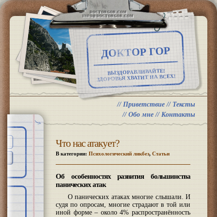
DOCTORGOR.COM
INFO@DOCTORGOR.COM
ДОКТОР ГОР
ВЫЗДОРАВЛИВАЙТЕ!
ЗДОРОВЬЯ ХВАТИТ НА ВСЕХ!
//
Приветствие
//
Тексты
//
Обо мне
//
Контакты
Что нас атакует?
В категории:
Психологический ликбез
,
Статьи
Об особенностях развития большинства
панических атак
О панических атаках многие слышали. И
судя по опросам, многие страдают в той или
иной форме – около 4% распространённость