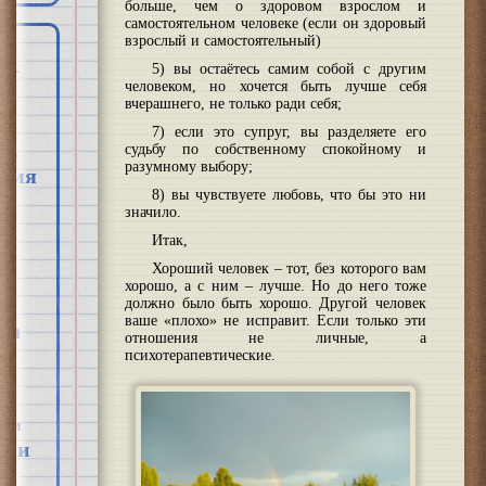
больше, чем о здоровом взрослом и
самостоятельном человеке (если он здоровый
взрослый и самостоятельный)
5) вы остаётесь самим собой с другим
человеком, но хочется быть лучше себя
вчерашнего, не только ради себя;
7) если это супруг, вы разделяете его
судьбу по собственному спокойному и
знь
разумному выбору;
ремя
8) вы чувствуете любовь, что бы это ни
значило.
Итак,
Хороший человек – тот, без которого вам
хорошо, а с ним – лучше. Но до него тоже
должно было быть хорошо. Другой человек
ваше «плохо» не исправит. Если только эти
ва
отношения не личные, а
психотерапевтические.
м
изм
ики