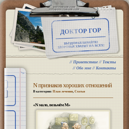
DOCTORGOR.COM
INFO@DOCTORGOR.COM
ДОКТОР ГОР
ВЫЗДОРАВЛИВАЙТЕ!
ЗДОРОВЬЯ ХВАТИТ НА ВСЕХ!
//
Приветствие
//
Тексты
//
Обо мне
//
Контакты
N признаков хороших отношений
В категории:
План лечения
,
Статьи
«N мало, возьмём M»