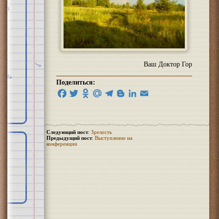
хоз
Ваш Доктор Гор
рть
Поделиться:
Facebook
Twitter
Odnoklassniki
Mail.Ru
Telegram
Blogger
LinkedIn
Email
Следующий пост
:
Зрелость
Предыдущий пост
:
Выступление на
конференции