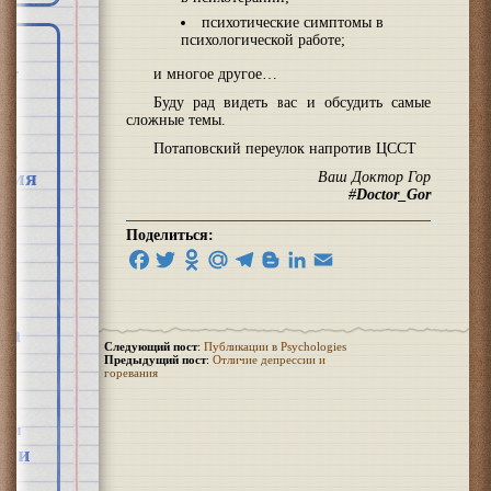
психотические симптомы в
психологической работе;
и многое другое…
Буду рад видеть вас и обсудить самые
сложные темы.
Потаповский переулок напротив ЦССТ
знь
ремя
Ваш Доктор Гор
#
Doctor_Gor
Поделиться:
Facebook
Twitter
Odnoklassniki
Mail.Ru
Telegram
Blogger
LinkedIn
Email
ва
Следующий пост
:
Публикации в Psychologies
Предыдущий пост
:
Отличие депрессии и
м
горевания
изм
ики