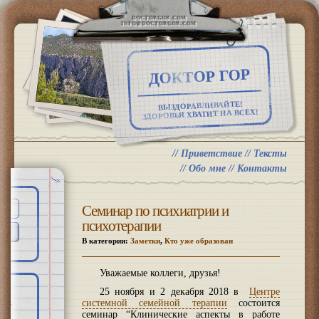
DOCTORGOR.COM
INFO@DOCTORGOR.COM
ДОКТОР ГОР
ВЫЗДОРАВЛИВАЙТЕ!
ЗДОРОВЬЯ ХВАТИТ НА ВСЕХ!
//
Приветствие
//
Тексты
//
Обо мне
//
Контакты
Семинар по психиатрии и
психотерапии
В категории:
Заметки
,
Кто уже образован
Уважаемые коллеги, друзья!
25 ноября и 2 декабря 2018 в
Центре
системной семейной терапии
состоится
семинар “Клинические аспекты в работе