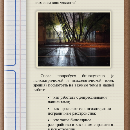
психолога консультанта”.
Снова попробуем бинокулярно (с
психиатрической и психологической точек
зрения) посмотреть на важные темы в нашей
о-
работе:
как работать с депрессивными
нд
пациентами;
как проявляются в психотерапии
за
пограничные расстройства;
йной
что такое биполярное
расстройство и как с ним справиться
в психотерапии;