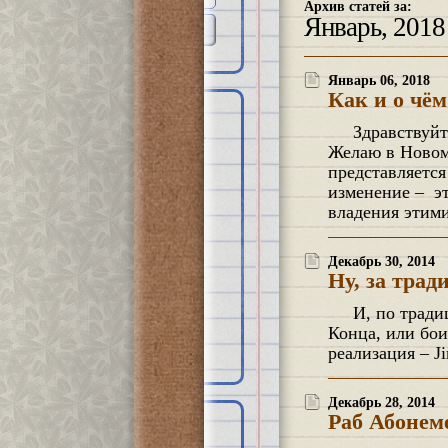
Архив статей за:
Январь, 2018
Январь 06, 2018
Как и о чём
КАТЕГОРИИ
Здравствуйте, дорогие друзья! Журнал Psychologies опубликовал статью с моим участием.
Желаю в Новом
Геронтопсихиатрия
представляется
Журнал “Psychologies”
План лечения
изменение – эт
Статьи
владения этим
Заметки
Вопрос-ответ
Психологический ликбез
Декабрь 30, 2014
Кто уже образован
Ну, за тра
Уголок психиатра
Полезно знать
И, по традиции, в конце года пост о Конце Света. Если кто-то пристаёт к вам по поводу
Страна советов
Конца, или бои
Культура
О погоде
реализация – J
Декабрь 28, 2014
Раб Абонем
ДРУЗЬЯ