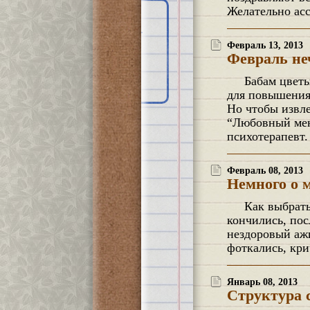
Желательно ас
META
Февраль 13, 2013
Вход
Февраль не
Entries feed
Comments feed
WordPress.org
Бабам цветы, мужикам положенное! Всем известно, что День всех влюблённых организован
для повышения
Но чтобы извле
“Любовный мене
психотерапевт
Февраль 08, 2013
Немного о 
Как выбрать благоприятный день свадьбы? Женитесь на нужном человеке! “Магические” даты
кончились, пос
нездоровый ажи
фоткались, кр
Январь 08, 2013
Структура с