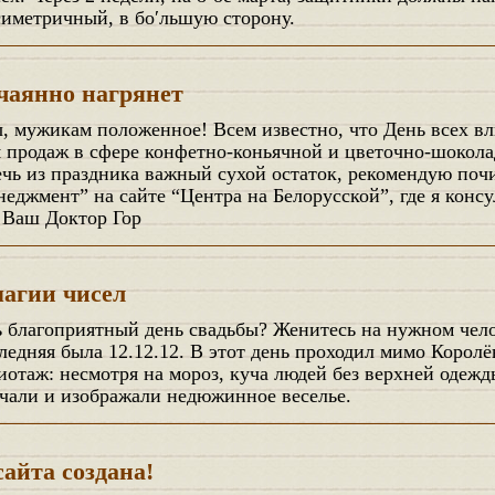
симетричный, в бо′льшую сторону.
чаянно нагрянет
 продаж в сфере конфетно-коньячной и цветочно-шокол
чь из праздника важный сухой остаток, рекомендую поч
джмент” на сайте “Центра на Белорусской”, где я консу
. Ваш Доктор Гор
магии чисел
ледняя была 12.12.12. В этот день проходил мимо Корол
отаж: несмотря на мороз, куча людей без верхней одежд
ичали и изображали недюжинное веселье.
айта создана!