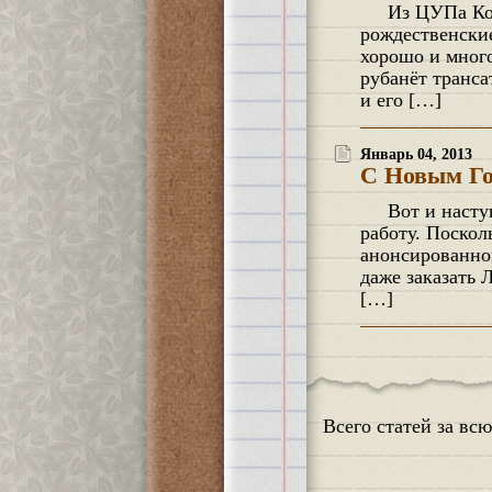
Из ЦУПа Королёва в ЦУП Хьюстона Брат поздравил меня позавчера вечером, уже когда шли
рождественские
хорошо и много
рубанёт транса
и его […]
Январь 04, 2013
С Новым Го
Вот и наступил Новый 2013-ый! Несмотря на столь раннее 4ое число, уже слегка хочется на
работу. Поскол
анонсированно
даже заказать 
[…]
Всего статей за вс