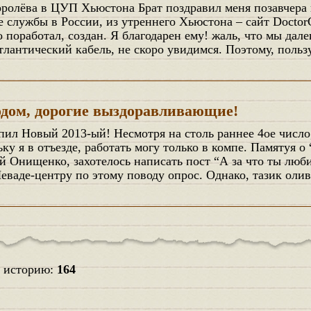
 службы в России, из утреннего Хьюстона – сайт Doctor
 поработал, создан. Я благодарен ему! жаль, что мы дал
тлантический кабель, не скоро увидимся. Поэтому, польз
дом, дорогие выздоравливающие!
ьку я в отъезде, работать могу только в компе. Памятуя о 
й Онищенко, захотелось написать пост “А за что ты люб
Леваде-центру по этому поводу опрос. Однако, тазик оли
ю историю:
164