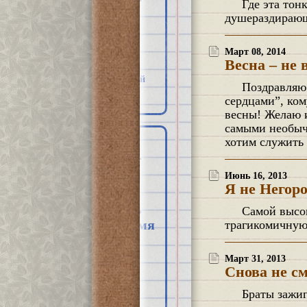
Где эта тонкая грань между бытовой зарядкой и запойным фитнесом? Я получил
Ассоциация Танцевально-
душераздирающе
Двигательной Терапии
Благотворительный Фонд
"Старость в радость"
Март 08, 2014
Институт Практической
Весна – не 
Психологии и Психоанализа
Центр Системной Семейной
Поздравляю всех женщин – влюблённых, любимых и любящих, женщин с “разбитыми
Психотерапии
сердцами”, ком
весны! Желаю и
самыми необыч
хотим служить 
ТЭГИ
ДЭП
агрессия
Июнь 16, 2013
астения
Я не Негоро
болезнь
Альцгеймера
болезнь
Самой высокоэффективной в отсутствие вложений медицине посвящается Вспомнил
время
трагикомичную
телец Леви
брат
вина
выздоровление
Март 31, 2013
геронтология
горевание
Снова не с
грандиозность
деменция
Браты зажи