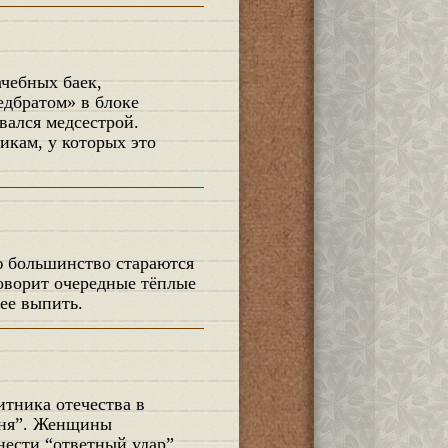
едбратом» в блоке
вался медсестрой.
икам, у которых это
говорит очередные тёплые
ее выпить.
дня”. Женщины
нести “ответный удар”.