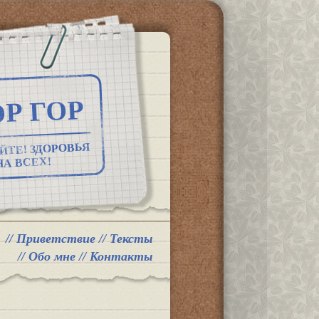
Р ГОР
ЙТЕ! ЗДОРОВЬЯ
НА ВСЕХ!
//
Приветствие
//
Тексты
//
Обо мне
//
Контакты