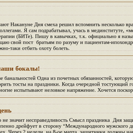
оллегами. Я сам подрабатывал, учась в мединституте, «м
рапии (БИТе). Пишу в кавычках, т.к. официально я назы
щаю свой пост братьям по разуму и пациентам-ипохондр
но-таки отбить охоту болеть.
наши бокалы!
орить тосты на праздники. Когда очередной тостующий 
многие испытывают неловкое напряжение. Хочется поскор
день
епенно дрейфует в сторону “Международного мужского 
ех. Через 2 недели, на 8-ое марта, защитники должны на