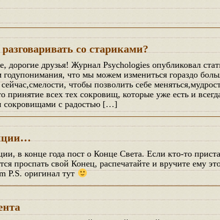
 разговаривать со стариками?
 годупонимания, что мы можем измениться гораздо больш
 сейчас,смелости, чтобы позволить себе меняться,мудрост
о принятие всех тех сокровищ, которые уже есть и всег
и сокровищами с радостью […]
диции…
тся проспать свой Конец, распечатайте и вручите ему это
im P.S. оригинал тут
ента