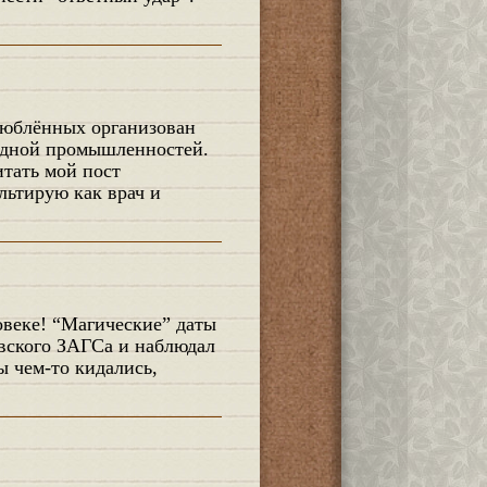
адной промышленностей.
итать мой пост
льтирую как врач и
ёвского ЗАГСа и наблюдал
ы чем-то кидались,