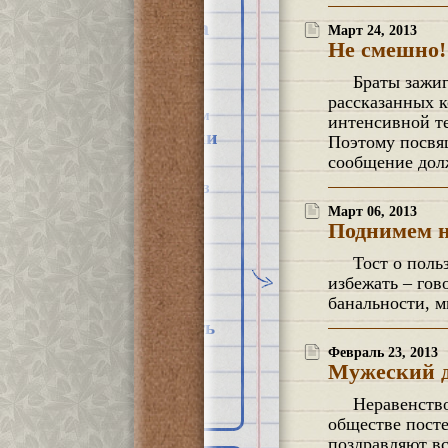
депрессия
жизнь
лекарства
зависимость
Март 24, 2013
Не смешно!
любовь
магия
мазохизм
невроз
Браты зажигают Накануне Дня смеха решил вспомнить несколько врачебных баек,
ожидания
рассказанных к
пациент
перфекционизм
интенсивной те
праздники
пожелания
Поэтому посвя
приколы
сообщение долж
психиатр
психиатрия
психоз
психотерапевт
Март 06, 2013
психотерапия
Поднимем 
радость
Тост о пользе банальностей Одна из почетных обязанностей, которую большинство стараются
развод
избежать – гов
реальность
банальности, 
свобода
смерть
семинар
страхи
спутанность
Февраль 23, 2013
Мужеский 
тревога
уход
техническое
фильмы
ятрогения
Неравенство не значит несправедливость Смысл праздника Дня защитника отечества в
обществе пост
поздравляют вс