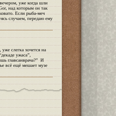
Gor, над которым он так
ековато. Если рыба-меч
уясь случаем, передаю ему
“декаде ужаса”,
ишь главсанврача?” И
вье всё ещё мешает музе