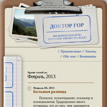
DOCTORGOR.COM
INFO@DOCTORGOR.COM
ДОКТОР ГОР
ВЫЗДОРАВЛИВАЙТЕ!
ЗДОРОВЬЯ ХВАТИТ НА ВСЕХ!
//
Приветствие
//
Тексты
//
Обо мне
//
Контакты
Архив статей за:
Февраль, 2013
Февраль 04, 2013
Большая разница
Психолог, психотерапевт, психиатр и
психоаналитик Традиционно много
путаницы, кто из них, чем занимается.