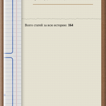
Всего статей за всю историю:
164
о-
нд
за
йной